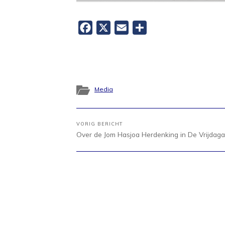
Facebook
X
Email
Delen
Media
VORIG BERICHT
Over de Jom Hasjoa Herdenking in De Vrijdag