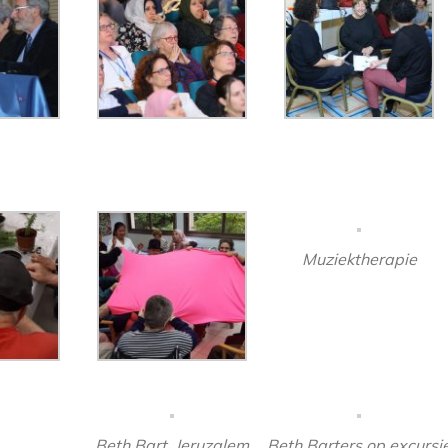
Muziektherapie
Beth Bart, Jeruzalem
Beth Barters op excursi