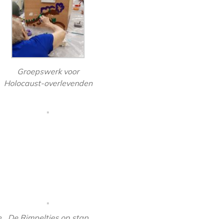
Groepswerk voor
Holocaust-overlevenden
e
De Rimpeltjes op stap