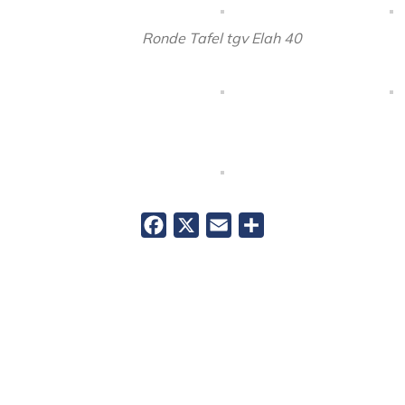
Ronde Tafel tgv Elah 40
Facebook
X
Email
Delen